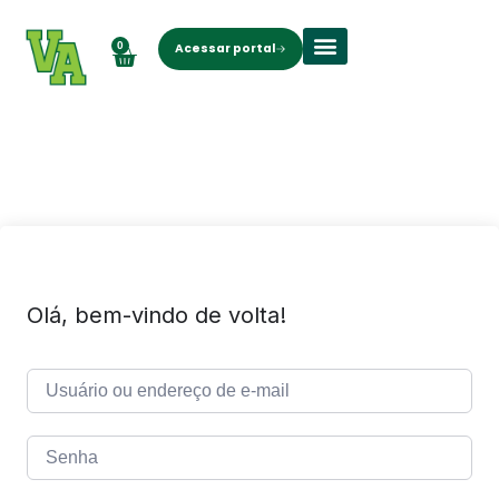
0
Acessar portal
Sobre nós
Olá, bem-vindo de volta!