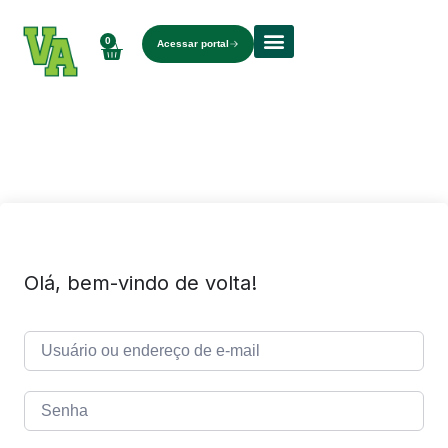
0
Acessar portal
Sobre nós
Olá, bem-vindo de volta!