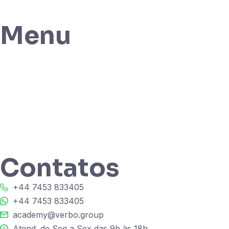
Menu
Contatos
+44 7453 833405
+44 7453 833405
academy@verbo.group
Atend. de Seg a Sex das 9h às 18h