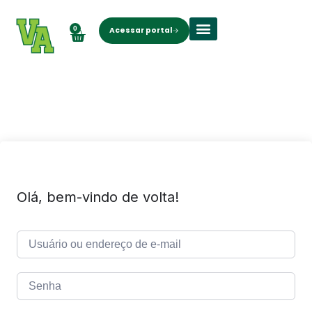
0
Acessar portal
Sobre nós
Olá, bem-vindo de volta!