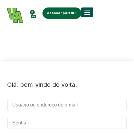
0
Acessar portal
Sobre nós
Olá, bem-vindo de volta!