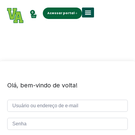
0
Acessar portal
Sobre nós
Olá, bem-vindo de volta!