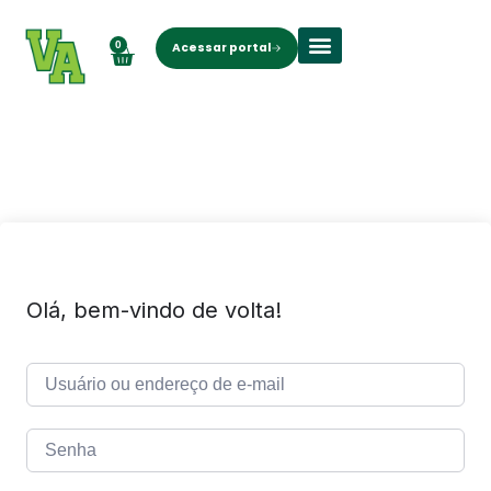
0
Acessar portal
Sobre nós
Olá, bem-vindo de volta!