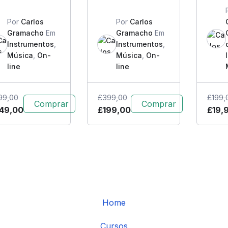
Por
Carlos
Por
Carlos
Gramacho
Em
Gramacho
Em
Instrumentos
,
Instrumentos
,
Música
,
On-
Música
,
On-
line
line
99,00
£
399,00
£
199,
Comprar
Comprar
49,00
£
199,00
£
19,
Home
Cursos