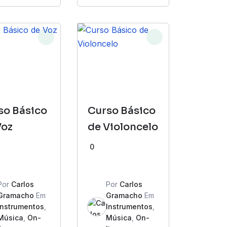
so Básico
Curso Básico
Voz
de Violoncelo
0
Por
Carlos
Por
Carlos
Gramacho
Em
Gramacho
Em
Instrumentos
,
Instrumentos
,
Música
,
On-
Música
,
On-