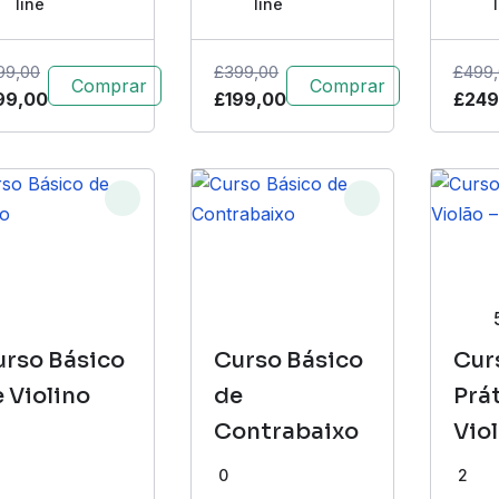
line
line
99,00
£
399,00
£
499
Comprar
Comprar
99,00
£
199,00
£
249
urso Básico
Curso Básico
Cur
 Violino
de
Prá
Contrabaixo
Viol
Vam
0
2