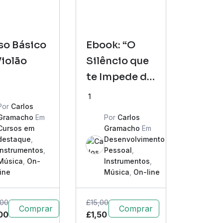
so Básico
Ebook: “O
Violão
Silêncio que
te Impede de
Tocar”
1
Por
Carlos
Gramacho
Em
Por
Carlos
Cursos em
Gramacho
Em
destaque
,
Desenvolvimento
Instrumentos
,
Pessoal
,
Música
,
On-
Instrumentos
,
line
Música
,
On-line
,00
£
15,00
Comprar
Comprar
00
£
1,50