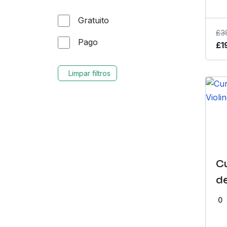
Gratuito
£
3
Pago
£
1
Limpar filtros
C
de
0