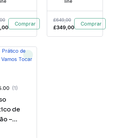
line
line
,00
£
649,00
Comprar
Comprar
,00
£
349,00
5.00
(1)
so
tico de
ão –
os Tocar