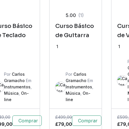
5.00
(1)
urso Básico
Curso Básico
Cur
e Teclado
de Guitarra
de 
1
1
Por
Carlos
Por
Carlos
Gramacho
Em
Gramacho
Em
Instrumentos
,
Instrumentos
,
Música
,
On-
Música
,
On-
line
line
49,00
£
499,00
£
599
Comprar
Comprar
99,00
£
79,00
£
79,