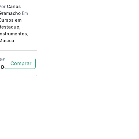
Por
Carlos
Gramacho
Em
Cursos em
destaque
,
Instrumentos
,
Música
00
Comprar
90