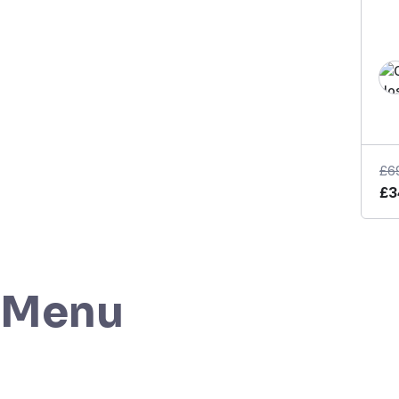
£
6
£
3
Menu