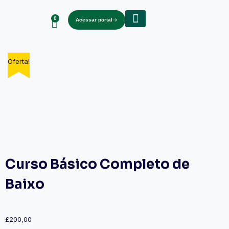
0
Acessar portal
Sobre nós
Oferta!
Oferta!
Curso Básico Completo de
Baixo
£
200,00