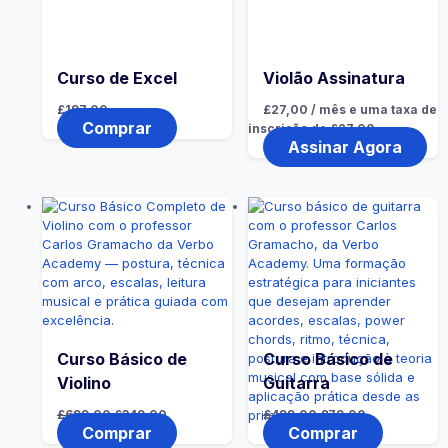
Curso de Excel
Violão Assinatura
£
197,00
£
27,00
/ mês e uma taxa de
Comprar
inscrição de
£
27,00
Assinar Agora
Curso Básico de
Curso Básico de
Violino
Guitarra
£
699,00
£
349,00
£
499,00
£
79,00
Comprar
Comprar