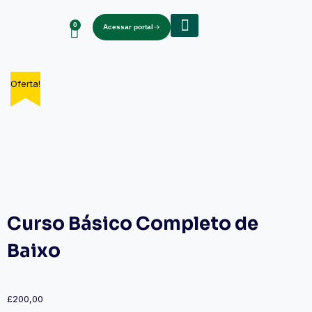
0
Acessar portal
Sobre nós
Oferta!
Oferta!
Curso Básico Completo de
Baixo
£
200,00