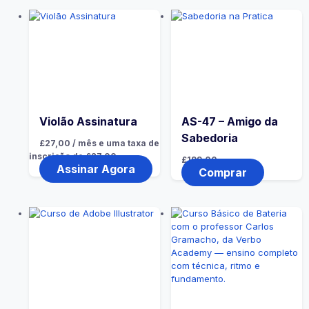
Violão Assinatura
AS-47 – Amigo da
Sabedoria
£
27,00
/ mês e uma taxa de
inscrição de
£
27,00
£
199,00
Assinar Agora
Comprar