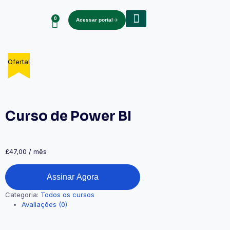
0
Acessar portal
Sobre nós
Oferta!
Oferta!
Oferta!
Oferta!
Curso de Power BI
£
47,00
/ mês
Assinar Agora
Categoria:
Todos os cursos
Avaliações (0)