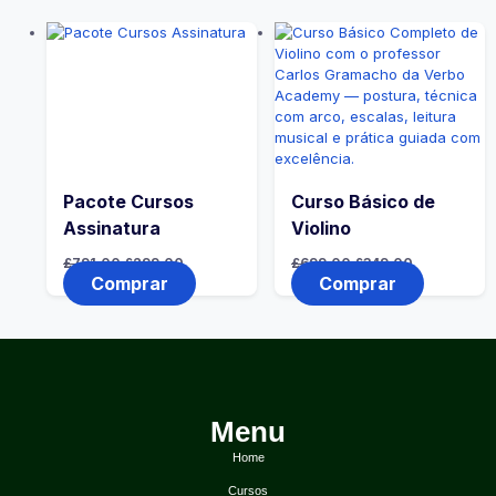
Pacote Cursos
Curso Básico de
Assinatura
Violino
£
791,00
£
299,00
£
699,00
£
349,00
Comprar
Comprar
Menu
Home
Cursos